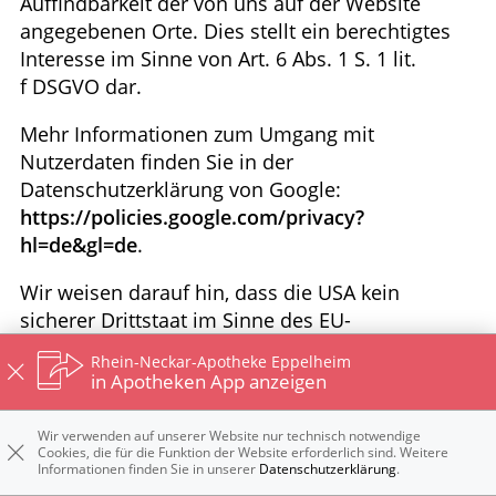
Auffindbarkeit der von uns auf der Website
angegebenen Orte. Dies stellt ein berechtigtes
Interesse im Sinne von Art. 6 Abs. 1 S. 1 lit.
f DSGVO dar.
Mehr Informationen zum Umgang mit
Nutzerdaten finden Sie in der
Datenschutzerklärung von Google:
https://policies.google.com/privacy?
hl=de&gl=de
.
Wir weisen darauf hin, dass die USA kein
sicherer Drittstaat im Sinne des EU-
Datenschutzrechts sind. US-Unternehmen sind
Rhein-Neckar-Apotheke Eppelheim
dazu verpflichtet, personenbezogene Daten an
in Apotheken App anzeigen
Sicherheitsbehörden herauszugeben, ohne dass
Sie als Betroffener hiergegen gerichtlich
Wir verwenden auf unserer Website nur technisch notwendige
Cookies, die für die Funktion der Website erforderlich sind. Weitere
vorgehen könnten. Es kann daher nicht
Informationen finden Sie in unserer
Datenschutzerklärung
.
ausgeschlossen werden, dass US-Behörden (z.B.